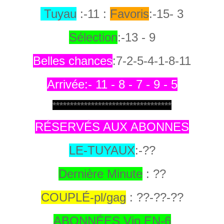
Tuyau
:-11 :
Favoris
:-15- 3
Sélection
:-13 - 9
Belles chances
:
7-2-5-4-1-8-11
Arrivée:- 11 - 8 - 7 - 9 - 5
**********************************
RÉSERVÉS AUX ABONNES
LE-TUYAUX
:-??
Dernière Minute
:
??
COUPLÉ-pl/gag
:
??-??-??
ABONNÉES Vip EN-6