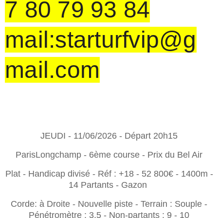
7 80 79 93 84
mail:starturfvip@g
mail.com
JEUDI - 11/06/2026 - Départ 20h15
ParisLongchamp - 6ème course - Prix du Bel Air
Plat - Handicap divisé - Réf : +18 - 52 800€ - 1400m -
14 Partants - Gazon
Corde: à Droite - Nouvelle piste - Terrain : Souple -
Pénétromètre : 3,5 - Non-partants : 9 - 10