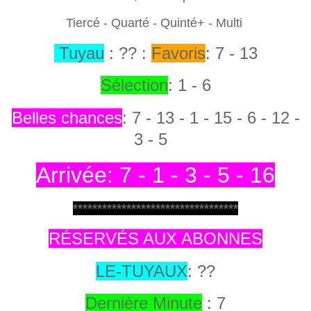
Tiercé - Quarté - Quinté+ - Multi
Tuyau
: ?? :
Favoris
: 7 - 13
Sélection
: 1 - 6
Belles chances
: 7
- 13 - 1 - 15 - 6 - 12 -
3 - 5
Arrivée: 7 - 1 - 3 - 5 - 16
**********************************
RÉSERVÉS AUX ABONNES
LE-TUYAUX
: ??
Dernière Minute
: 7