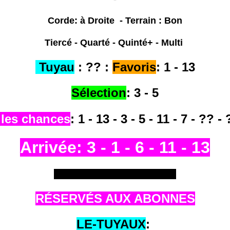
Corde: à Droite - Terrain : Bon
Tiercé - Quarté - Quinté+ - Multi
Tuyau
: ?? :
Favoris
: 1 - 13
Sélection
: 3 - 5
lles chances
: 1
- 13 - 3 - 5 - 11 - 7 - ?? 
Arrivée: 3 - 1 - 6 - 11 - 13
**********************************
RÉSERVÉS AUX ABONNES
LE-TUYAUX
: