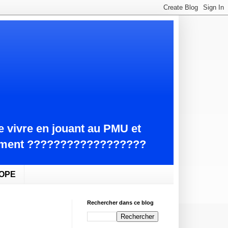
e vivre en jouant au PMU et
ctement ??????????????????
ROPE
Rechercher dans ce blog