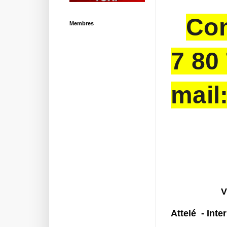
Con
Membres
7 80
mail
V
Attelé - Inte