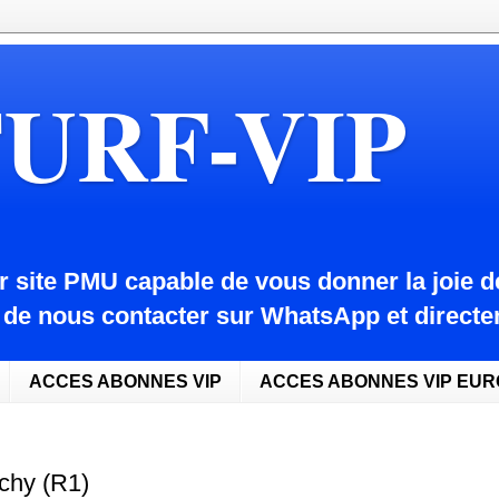
TURF-VIP
 site PMU capable de vous donner la joie d
ci de nous contacter sur WhatsApp et dire
ACCES ABONNES VIP
ACCES ABONNES VIP EU
chy (R1)