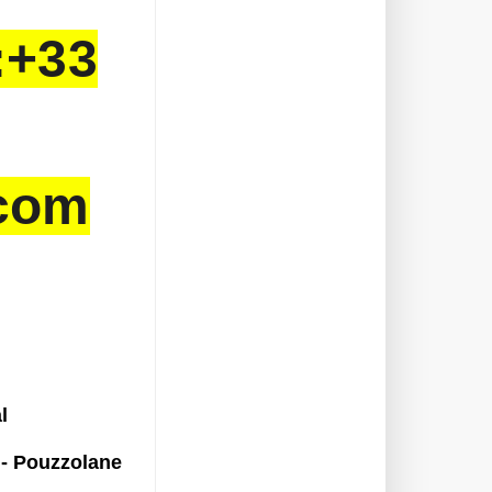
:+33
.com
al
s - Pouzzolane